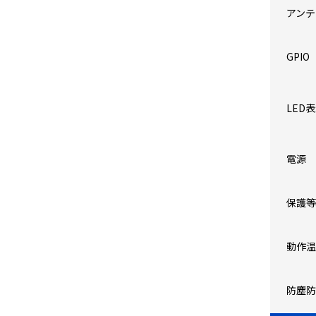
アンテ
GPIO
LED
電源
保護等
動作温
防塵防