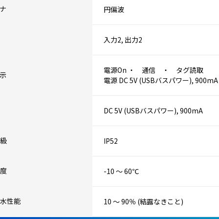
ナ
円偏波
入力2, 出力2
電源On ・ 通信 ・ タグ読取
表示
電源 DC 5V (USBバスパワー), 900mA
DC 5V (USBバスパワー), 900mA
級
IP52
度
-10 ～ 60℃
水性能
10 ～ 90％ (結露なきこと)