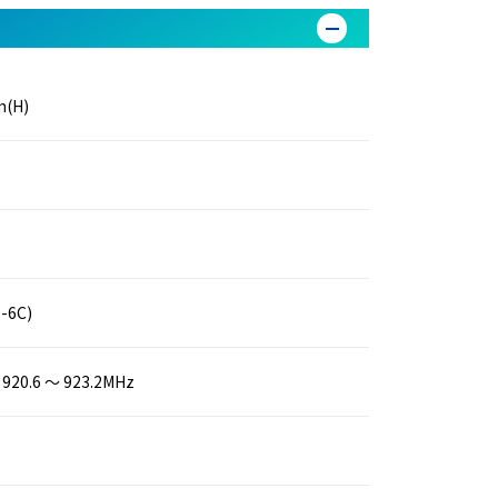
(H)
0-6C)
 920.6 ～ 923.2MHz