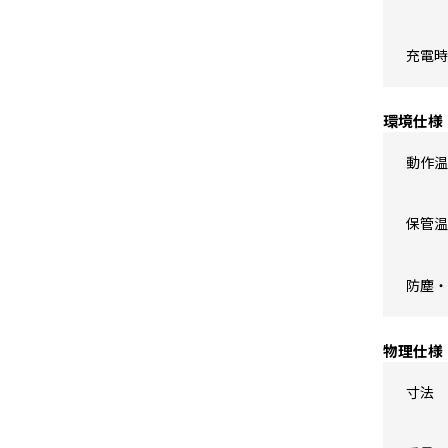
充電時
環境仕様
動作温
保管温
防塵・
物理仕様
寸法