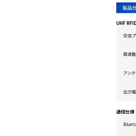
製品
UHF R
交信プ
周波数
アンテ
出力電
通信仕様
Bluet