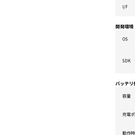
I/F
開発環境
OS
SDK
バッテリ
容量
充電ポ
動作時