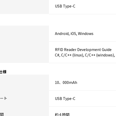
USB Type-C
Android, iOS, Windows
RFID Reader Development Guide
C#, C/C++ (linux), C/C++ (windows),
仕様
10、000mAh
ート
USB Type-C
間
約４時間