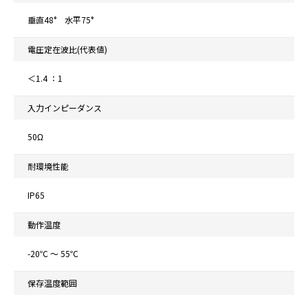
垂直48° 水平75°
電圧定在波比(代表値)
＜1.4 ：1
入力インピーダンス
50Ω
耐環境性能
IP65
動作温度
-20℃ ～ 55℃
保存温度範囲