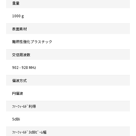
重量
1000 g
表面素材
難燃性強化プラスチック
交信周波数
902 - 928 MHz
偏波方式
円偏波
ﾌｧｰﾌｨｰﾙﾄﾞ利得
5dBi
ﾌｧｰﾌｨｰﾙﾄﾞ3dBﾋﾞｰﾑ幅