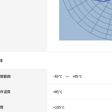
様
度範囲
-40℃ ～ +85℃
存温度
+85℃
度
+105℃