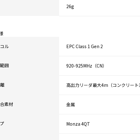
26g
様
コル
EPC Class 1 Gen 2
範囲
920-925MHz（CN）
離
高出力リーダ最大4m（コンクリート
合素材
金属
ップ
Monza 4QT