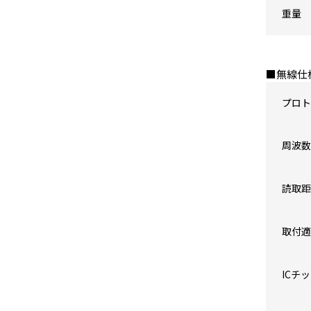
重量
■無線仕
プロト
周波数
読取距
取付適
ICチ