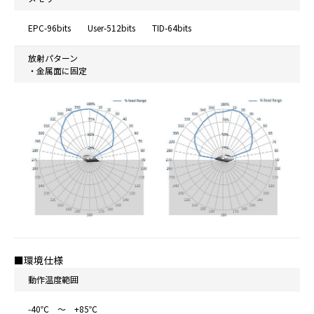
EPC-96bits User-512bits TID-64bits
放射パターン
・金属面に固定
■環境仕様
動作温度範囲
-40℃ ～ +85℃