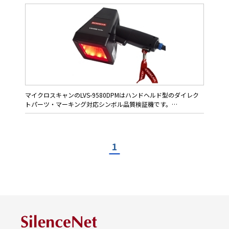
マイクロスキャンのLVS-9580DPMはハンドヘルド型のダイレク
トパーツ・マーキング対応シンボル品質検証機です。
ISO/IEC、ANSI、GS1に基づくオフライン・バーコード検証、そ
してISO / IEC 29158R（AIM DPM）、MIL-STD-130N Change 1に
準拠したDPM検証を行います。
1
LVS-9580DPMは高解像度5.0メガピクセルCMOSカメラを搭載、
普通印刷のバーコードと二次元シンボルを最大視野 76 x
57mm、そしてDPMでは最大視野 44 x 44mmまでサポートしま
す。
特長
◆バーコードのISO/ANSI検証
リニア系1DバーコードをISO/ANSIの9項目パラメータで検査し、