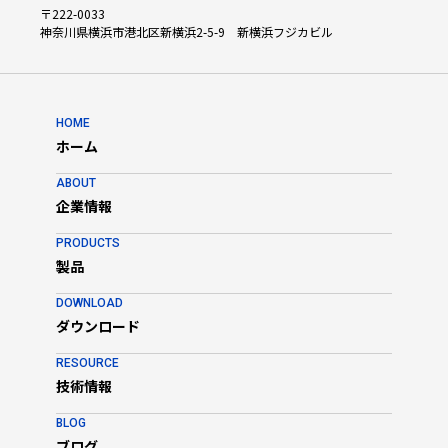
不良個所 の特定と判りやすい検証結果を提供します。
〒222-0033
◆二次元シンボルのISO/ANSI検証
神奈川県横浜市港北区新横浜2-5-9 新横浜フジカビル
各種2Dシンボル品質仕様にて規定された全てのパラメータで検
証を行 い、結果を提供します。
◆分析ツール
不良を特定評価するため数多くの分析ツールを備えています。
不良個所を色分け表示し、問題解決を容易にします。
HOME
◆ソフトウェア
ホーム
LVS-95XXソフトウェアは、GS1 System Symbol Specification
Tableに定め られたDPM要求をサポートします。
ABOUT
◆ソフトウェア ：EAIV
企業情報
有効期限、GTIN、バッチ番号など全てのGS1アプリケーション識
別子に対 し、エンコードされたデータとの整合性を検査します。
◆ユーザー権限オプション
PRODUCTS
操作パスワードは暗号化され、ローカルデータベースに保存しま
製品
す。期限 管理、誤入力パスワードの試行回数もカウントします。
◆動作環境 最新のWindowsで実行可能。
DOWNLOAD
◆視野範囲
ダウンロード
・水平方向 3.0 インチ（76 mm）
・垂直方向 2.25インチ（57.15 mm）
RESOURCE
・DPM検証 1.75インチ（44 mm）x 1.75インチ（44 mm）
技術情報
用途
・金属、樹脂、複合材料、セラミック表面のマーク検証。
BLOG
・ISO/IEC 29158R、MIL-STD-130N Change 1に準拠。
ブログ