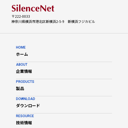
はの高い操作性
り、物流業務でのRFID管理における高速かつ正確なタグの読み取
・オフィスや工場での資産管理
りやセキュリティの保護を効率的に行うことを可能にしていま
・商品の入出庫管理
す。
〒222-0033
神奈川県横浜市港北区新横浜2-5-9 新横浜フジカビル
特長
・スマートフォン一体型で出力490mWの特定小電力リーダライ
タ
・Impinj Gen2XやAXZON社の温度センサー・チップに対応
・5.5インチIPS液晶画面、5200mAh大容量バッテリ搭載で、重
HOME
量約300g
ホーム
・安定運用を支える堅牢性(耐落下強度:コンクリート上1.8m ×
20回)
ABOUT
企業情報
用途
・倉庫での商品入出庫および在庫管理
・物流現場での貨物の集荷や配送作業
PRODUCTS
・輸送中の貨物の温度管理
製品
・流通業務での在庫管理
・点検・保守業務
DOWNLOAD
ダウンロード
RESOURCE
技術情報