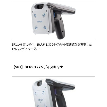
SP1から更に進化、最大約1,300タグ/秒の高速読取を実現した
1Wハンディリーダ。
家電のような操作性で、女性から男性まで年齢を問わず快適にお
使いいただけます。
SP1でのアプリケーションはそのまま使用可能。新たな開発投資
【SP1】DENSO ハンディスキャナ
を抑え、あなたの事業の継続性を支えます。
特長
・最大1,300タグ/秒の高速読み取り
・スマートデバイスとNFCでワンタッチ接続
・重なり合うタグもしっかり読み取る水平/垂直偏波のオートス
イッチング機能
・Android/iOS/Windowsに対応(※iOS/Windowsは順次対応予
定)