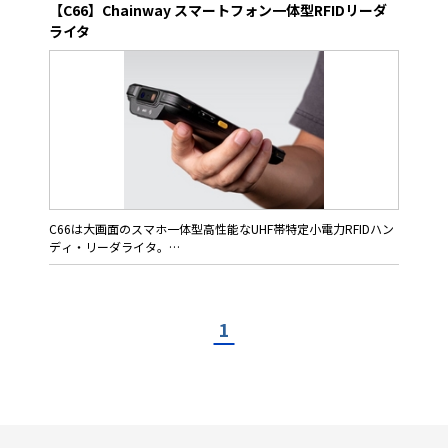
500 mWで高い読み取り性能をもっています。最近のRFIDハンデ
【C66】Chainway スマートフォン一体型RFIDリーダ
ィ・リーダは、スマートデバイスと組み合わせて使用する製品が
ライタ
多くなっています。
リーダとスマートデバイスはBluetoothで接続され、ペアリング
に不具合があるとリーダの動作に進まないこともありますが、
BHT-1408は一体型のハンディターミナルであり、極めて操作性
に優れています。画面には2.8インチ液晶ディスプレイを採用、
明るくて見やすく設計されています。
また省電力設計により連続で21時間の動作が可能で、長時間にわ
たるフィールドワークにも利用することができます。堅牢性と耐
環境性能にも優れており、屋外での運用にも適しています。
C66は大画面のスマホ一体型高性能なUHF帯特定小電力RFIDハン
ディ・リーダライタ。
5200mAh容量の着脱式バッテリにより、12時間以上の連続使用
特長
が可能。
・コンパクトで持ちやすい構造
・ハンディターミナルならではの高い操作性
バーコード、QRなどの2次元コード、NFC、LTE、WiFi、
1
・USB, 無線LAN, Bluetoothによる高い通信性能
Bluetooth、GPSなどに対応し、UHF帯RFID機能では先進の
・省電力設計により、長時間動作が可能
Impinj Gen2XやAXZON社（旧RFMicron社）の温度センサー・チ
・IP54の防塵防水性能により、屋外での運用も可能
ップにも対応しています。
用途
Impinj Gen2Xに対応していることは特に画期的です。Gen2Xは
・物品の個品管理
RAIN RFIDのプロトコルEPC C1 Gen2を高度化し、物流管理やセ
・持ち出し（貸し出し）・返却の管理ハンディターミナルならで
キュリティの保護を効率的に行うソリューションです。それによ