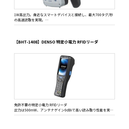
・SP1でのアプリケーションはそのまま使用可能
・電子ペーパータグとの連携も可能
・便利なSDKも無償提供
1W高出力。身近なスマートデバイスと接続し、最大700タグ/秒
・軽量なデザインながら安定運用を支える堅牢性
の高速読取を実現。
全てはあなたの時間短縮のために。
用途
・工具持出/返却管理
水平/垂直偏波を自動で切り替えるアンテナで、世界トップクラ
・医療材料の残数チェックやリアルタイム補充
スの読み取り速度と読み取り距離を実現。エルゴノミックデザイ
【BHT-1408】DENSO 特定小電力 RFIDリーダ
・アパレル店舗での棚卸し
ンで、女性の小さな手にもフィットします。
・物流現場での一括入出荷検品
・構外での集荷・配送業務
普段業務でお使いのスマートフォンやタブレット端末と接続し
・点検・保守業務
て、早く便利に、そして簡単に棚卸し業務を終える事ができま
す。
特長
・最大700タグ/秒の高速読み取り
・スマートデバイスと簡単ペアリング
・安定運用を支える堅牢性
・便利なSDKを無償提供
免許不要の特定小電力 RFIDリーダ
用途
出力は500mW、アンテナゲイン0dBiで高い読み取り性能を実現
・アパレル店舗での棚卸し
・物流現場での一括入出荷検品
BHT-1408はコンパクトで、総重量が約300ｇの特定小電力RFID
・構外での集荷・配送業務
リーダです。片手にスッポリと納まるサイズながら、最大出力は
・点検・保守業務