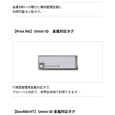
金属材料への取付と機材管理全般に
利用可能な小型タグ。
Omni-ID Fit400HTは小型形状で金属面取付用途にチューニングし
た高性能なRFIDタグ。比較的小型の金属製備品管理用途にデザイ
ンし、手持ち工具や携帯品にも使いやすいサイズで高い性能を発
【Prox NG】Omni-ID 金属対応タグ
揮します。
またFit400は滅菌装置のクリーニングプロセスにも利用するた
め、ツール治具や備品に対し取り付けるのに必要な、ディッピン
グ・コーティング・熱収縮・モールディングなどの加工プロセス
に対応します。
金属製ハンドツール,盗難防止を含めたIT資産管理そして金属コン
ポーネント用途等、Omni-ID Fit400は比較的小型の資材管理目的
に適しています。
IT資産管理用金属対応タグ。
グローバル対応で、世界全地域で利用できます
IBMが2008年に、自社のデータセンターで運用するサーバーと
PCの管理にOmni-ID Proxを採用。その後、世界中のユーザにも
サーバーなどIT資産管理への採用を推奨しています。その事例
【Exo400 HT】Omni-ID 金属対応タグ
が、金属対応タグ専門メーカーとしてのOmni-IDの評価を確立す