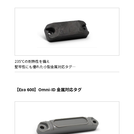
ることになりました。
その流れを汲みリリースしたProx NGは企業のIT資産管理を製品
目的として設計しました。 マーケットをリードする条件とし
て、対象品の材質（金属・樹脂）を問わずフリーエアーの条件で
も利用できること、ハンドヘルド／ポータブル機器での利用も加
味すること、グローバル周波数対応で世界中どこでも同条件で利
用できること等をフルカバーしてます。 また表示タグ本来の使
い方としてのストラップ用スルーホールも用意しました。
235℃の耐熱性を備え
堅牢性にも優れた小型金属対応タグ
Omni-ID Exo400HTは耐熱性に特化して開発された金属対応タグ
です。
【Exo 600】Omni-ID 金属対応タグ
極めて小さな形状を活かし、ソケット類などの小型ツール,盗難
防止を含めたIT資材管理,医療機器への内蔵組み込みと追跡用途に
適しています
【使用上の注意点】
本タグはPA樹脂の２ピース（アウターケースと裏蓋）を超音波溶
接して一体化してます。