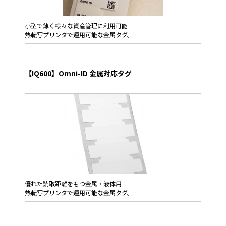
小型で薄く様々な資産管理に利用可能
熱転写プリンタで運用可能な金属タグ。
Omni-ID IQ350は極薄ラベル仕上げの金属対応タグ、そのまま使
用するラベル用途または加工前のインレイ用途いずれかの目的に
対しロール仕様で供給します。
【IQ600】Omni-ID 金属対応タグ
ラベル用途ではRFIDプリンタを使いエンコードと印刷を自動化
することで、コストと時間を抑えた運用展開を可能にします。
そのフォルムと金属・液体への対応能力を活かし、従来品では
実現困難であった製造工程からサプライチェーンまで利用可能な
一貫した仕組づくりにお役立て頂けます。
IT,オフィス,病院等の資産管理、金属を用いた内容物またはパッ
ケージの物流管理、金属資材の製造・保守管理用途に従来のラベ
ル感覚でお使いいただけます
優れた読取距離をもつ金属・液体用
熱転写プリンタで運用可能な金属タグ。
第二世代のOmni-ID IQ600は、ラベルプリンタ使用時のフィード
機構との適合性を高め、デザイン的にも無駄を省き洗練された新