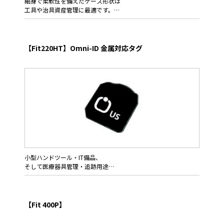
細身で柔軟性を備えたケース形状は
工具や治具資産管理に最適です。
Omni-ID Fit210HTは非常に細身で薄い形状を持つ耐久性の高い
RFIDタグ、優れた衝撃・振動性能を与えデザインしました。
Fit210は過酷な工業用途での利用を可能とし、ディッピング・コ
【Fit220HT】Omni-ID 金属対応タグ
ーティング・熱収縮・モールディング等の代表的な施工プロセス
でツール治具や備品に対し取付けることで、幅広い用途で利用で
きます。
そのロープロファイルと耐久性を活かし、レンチやラチェットツ
ール等のハンドツール類,パワーツールそして製造時点でのIT資材
への埋め込みや追跡管理にお役立てください。
小型ハンドツール・IT備品、
そして医療器具管理・追跡用途
Omni-ID FIT 220HTは、最高温度235℃に達するアプリケーショ
ンにも対応する小型リジットタグです。取付スペースが限られる
小型金属資産の管理・追跡用途に理想的なソリューションを提供
【Fit 400P】
します。 US版（920MHz）とEU版（860MHz）をラインアップし
ました。