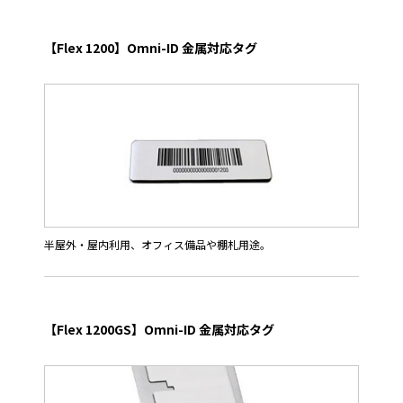
Omni-ID FLEX 600は、オフィス機器への取付用途に特別に設計し
た薄型で専有面積を抑えたRFIDタグです。
【Flex 1200】Omni-ID 金属対応タグ
優れた通信性能により、読取距離を最大5m（FCC高出力リーダ
アンテナ）まで確保し、特にコストを重視した屋内アプリケーシ
ョンに適しています。
半屋外・屋内利用、オフィス備品や棚札用途。
Omni-ID FLEX 1200は、ロープロファイルで柔軟性を備えた費用
対効果の高いロングレンジ金属対応RFIDタグです。
【Flex 1200GS】Omni-ID 金属対応タグ
ハードタグの低コスト代用品として御利用頂けるように特別に設
計しました。