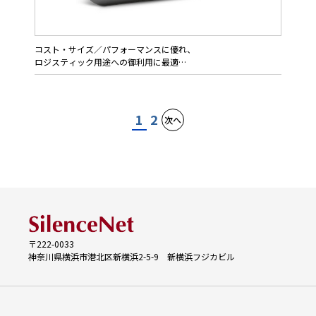
温度変化に伴う内圧変化で膨張収縮を繰り返す際、溶接部分には
過大な負荷がかかります。
このためタグは平らな金属面に螺子固定することで膨張力からの
溶接部分負荷を逃がし耐久性を向上させます。
コスト・サイズ／パフォーマンスに優れ、
また本タグは金属面に取付けることで通信性能が向上する設計が
ロジスティック用途への御利用に最適
施されてます。
Exo 600は小型高性能なグローバル・タグです。
流通ロジスティック・マーケットの多様なニーズに合わせて設計
1
2
次へ
し、カゴ車やリターナブルケースのパイプフレームへの取付にも
適してます。
読取距離を広い角度範囲で確保し、取付方法に応じた2タイプの
ケースカバーで供給します。
〒222-0033
神奈川県横浜市港北区新横浜2-5-9 新横浜フジカビル