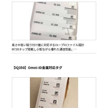
高さの低い貼り付け面に対応するロープロファイル設計
M730チップ搭載し小型ながら優れた通信性能。
Omni-ID IQ300は極薄ラベル仕上げの金属対応タグ、ロール仕様
で供給します。
【IQ350】Omni-ID金属対応タグ
特にIQ300は高さを抑えたサイズに仕上げ、薄型PCやスマート
デバイスの側面に貼り行けることができます。
IT,オフィス,病院等の資産管理、金属を用いた薄型パッケージの
物流管理、金属資材の製造・保守管理用途に従来のラベル感覚で
お使いいただけます