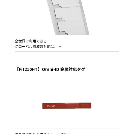
全世界で利用できる
グローバル周波数対応品。
Omni-ID FLEX 1200GSは、欧州の860MHz帯から北米アジア日本
を中心とした920MHz帯までをカバーするグローバル周波数対応
品です。
【Fit210HT】Omni-ID 金属対応タグ
国際間で使いまわしするRTI等のデータキャリアとしてご利用頂
けます。