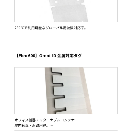
230℃で利用可能なグローバル周波数対応品。
Omni-ID社IQ800P HTはラベルタイプのハンガー吊り下げ用途の
耐熱タグ。同社試験で雰囲気温度230℃で4時間、200℃で100時
間の耐久性を確認しました。
【Flex 600】Omni-ID 金属対応タグ
高温の乾燥炉工程を含むUHF-RFIDを用いたプロセス管理に御利
用頂けます。限界温度230度に近い用途ではワンタイムでの使
用、200℃以下では繰り返し利用が行えます。
RFIDチップにはImpinj M730を採用、全世界で利用可能なグロー
バル仕様（865～928 MHzをカバー）且つ充分な読取通信距離を
提供します。
オフィス機器・リターナブルコンテナ
屋内管理・追跡用途。