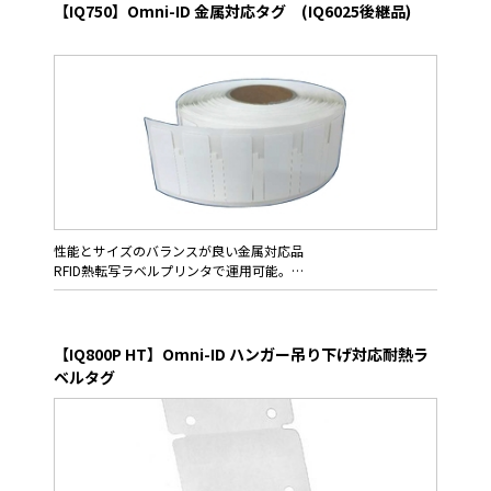
しい薄型金属対応ラベルタグへと進化しました。
【IQ750】Omni-ID 金属対応タグ (IQ6025後継品)
比較的大型の対象物への貼り付けを考慮し通信性能を高めた
IQ600は、ロジスティックス, パイプ製品へのタギング, ITやオフ
ィス/病院での設備管理などへの大量のタグ導入展開に対し、
RFIDプリンタとの組み合わせで、作業効率の高いRFIDインストレ
ーションを可能にします。
性能とサイズのバランスが良い金属対応品
RFID熱転写ラベルプリンタで運用可能。
Omni-ID IQ750 (IQ6025後継品)は、マーケット内で多く利用さ
れる60mm x 24mmサイズに合わせた金属対応ラベルタグ。
【IQ800P HT】Omni-ID ハンガー吊り下げ対応耐熱ラ
比較的大型の対象物への貼り付けを考慮し最大10m（Impinj
ベルタグ
R700 FCC32.5dBm）の通信性能を持つIQ750は、ロジスティッ
クス, パイプ製品へのタギング, ITやオフィス/病院での設備管理
などへの大量のタグ導入展開に対し、RFIDプリンタとの組み合わ
せで、作業効率の高いRFIDインストレーションを可能にします。