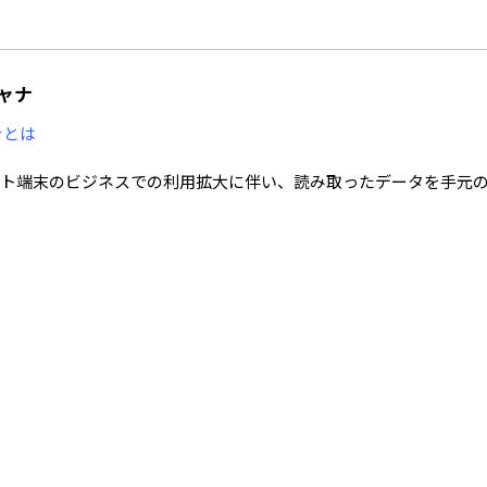
ャナ
ナとは
ト端末のビジネスでの利用拡大に伴い、読み取ったデータを手元
が行なえるRFIDポータブル・スキャナが登場しています。
み取ったデータは、Bluetoothで直ちにスマートフォンやタブ
。
固定型かハンディ型のどちらかにはっきりと区分されていましたが、R
インの強みを活かし、
 ・倉庫での入出庫品やピッキングでの個品管理
時の在庫照会 ・イベント会場でのネームカード管理
理 ・工具管理 ・ゲートやドローンへの搭載など、
幅広い用途にご利用頂けます。