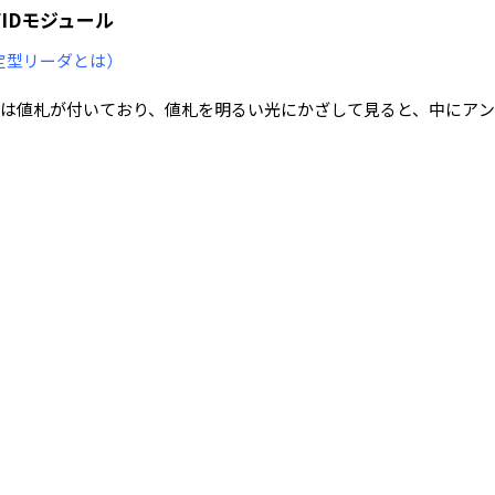
FIDモジュール
固定型リーダとは）
は値札が付いており、値札を明るい光にかざして見ると、中にアン
Cチップの情報を読み取ることによって、商品アイテムを識別でき
算は、値札に印刷されているバーコードを読み取って行われてい
み取ることによって行われています。RFIDを利用することにより、
別技術のベースになっているのがRFID (Radio Frequency Ide
います。
に比較して読み取り範囲が広く、方向や自由度も高いうえ、リーダか
の一括読み取りも可能であり、作業性が極めて高い自動認識技術
解されるようになり、さまざまな分野での利用が拡大しています
ており、数量では全体の64%を占め、金額では72%を占めていると
Dの導入です。工場における生産のDX化が推進されており、その基盤に
や材料の調達状況についてRFID技術を利用して監視し、生産に支
た製造現場での生産状況を監視して見える化することにより、生
因を解析して早期の解決に向けた対策を打つことができるように