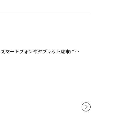
のスマートフォンやタブレット端末に送
レット端末に送信して、効率的な作業環境
FIDポータブル・スキャナは従来の枠