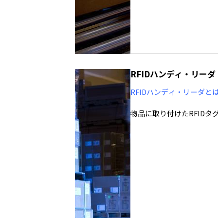
また製品のライフタイムに
り、将来特定の部品に不具
れ、どのユーザーで利用さ
コールを可能にして、損失
RFIDタグの読み取りを行
ドでは米国インピンジ社が
RFIDハンディ・リーダ
はRFIDに関連する国際
世界中どの国でも同じ製品
RFIDハンディ・リーダと
れられています。RFIDタグ
外の企業が世界市場をリー
物品に取り付けたRFID
調査によると、ここ数年ハ
RFIDリーダは、固定型
ディ・リーダは棚卸し作業
利用するリーダであり、米
mW）の特定小電力リーダ
あらゆる機能を備えており
インピンジ社製のリーダチ
屋外でのハンディ・リーダ
を保持していることからも
距離が長いケースが多く、
きるためアンテナのサイズ
ダの本体内にアンテナを組
製品はこちら
くすることができません。