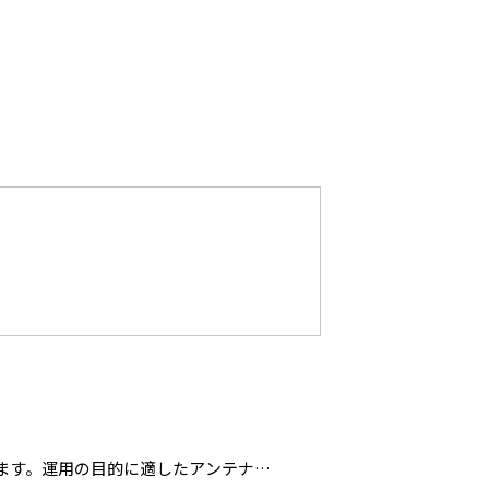
IDリーダと違い、HF帯のRFIDと同
います。運用の目的に適したアンテナを