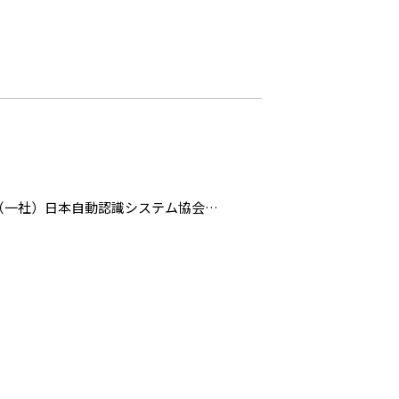
にRFIDタグを取り付けることによ
じロットの部品がどの製品に組み込ま
みの構築は、製品の不良対策や迅速なリ
ーダを提供していますが、ワールド・ワイ
超えると言われています。インピンジ社
る製品を開発しています。それにより、
り、製品は特にグローバル企業に受け入
属対応タグに関してはOmni-IDなど海
（一社）日本自動認識システム協会の
高出力（最大送信出力 1 W）のハン
を固定し、RFIDアンテナを接続して
最大出力250 mW（あるいは500
の製品は、RFIDの運用に求められる
ます。
製以外のほとんどのRFIDリーダが、
るICチップもインピンジ社が高い占有率
屋外での運用においては、タグとの交信
ば、アンテナをリーダから離して設置で
。しかしハンディ・リーダの場合はリー
定型のリーダほどには読み取り距離を長
機能（後述）が組み込まれており、無線