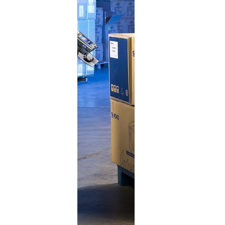
局登録申請を行ったうえで
特定小電力リーダでは送信
上の休止期間が設けられま
く必要があります。キャリ
から送信を行うことにより、無
また最大送信出力 250 
います。送信出力が 250
み込むことができるアンテナの
することが許されています
もともと離れた距離での読
製品はこちら