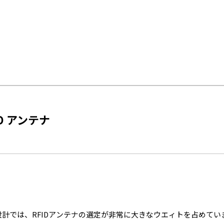
離から高速で一括読み取りを行う用途に広く利用されてきた従来のRF
タグを読み取って個品の管理を行う用途などに適しています。
ID アンテナ
ムの設計では、RFIDアンテナの選定が非常に大きなウエィトを占めて