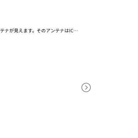
テナが見えます。そのアンテナはICチ
る仕組みになっています。以前は商品ア
ましたが、今では値札の中に搭載されて
製品の物流業務や店舗での作業の効率が
ntification)であり、今はさまざまな
らは直接に見えなくても電波を利用し
です。その作業効率の高さがアパレル産
。世界的にはアパレルなどの流通業が
の報告もあります。最近わが国で特に顕著
なる技術のひとつがRFIDと言われて
障をきたすことがないかを把握する仕組
産計画との比較を行って変化の状況を追
なります。