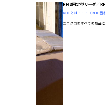
RFID固定型リーダ／R
RFIDとは・・・（RFID
ユニクロのすべての商品に
ップに接続されており、I
イテムの識別や店舗での清
いるICチップの情報を読
飛躍的に向上しています。その識
産業で広く利用され始めて
RFIDタグはバーコード
た交信によって複数のタグ
業に限らず多くの産業で理
RFIDビジネスを牽引し
なのは、製造業でのRFI
います。生産に必要な部品
みが構築されています。ま
跡し、問題があればその要