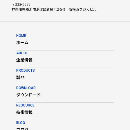
・疑似タグを使ったタグ・エミュレーション
〒222-0033
・タグやリーダ・ライタの性能評価
神奈川県横浜市港北区新横浜2-5-9 新横浜フジカビル
などに対応する、多機能RFID試験・解析装置です。
この1台で、タグやリーダ・ライタの研究開発から設計・製造、
システム導入現場での問題解決まで、全ての要求に応えます。
HOME
ホーム
タグとリーダ・ライタとの信号解析機能 / SNIFFER
ABOUT
企業情報
PRODUCTS
製品
DOWNLOAD
ダウンロード
RESOURCE
技術情報
BLOG
ブログ