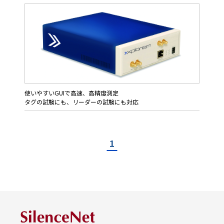
使いやすいGUIで高速、高精度測定
タグの試験にも、リーダーの試験にも対応
対応規格/プロトコル
ISO/IEC 18000-63 ( ISO/IEC 18000-6 Type C )
GS1 EPG global Gen2 ( including Gen2 V2 )
1
ISO/IEC 18046-2
ISO/IEC 18046-3
ISO/IEC 18047-6
ISO/IEC 29167-10 and ISO/IEC19823-10
SAE International AS5678 Aerospace standard
CISC RFID Xplorer は、コンパクトな筐体1台で
・タグとリーダ・ライタとの信号解析
・タグの適合性試験