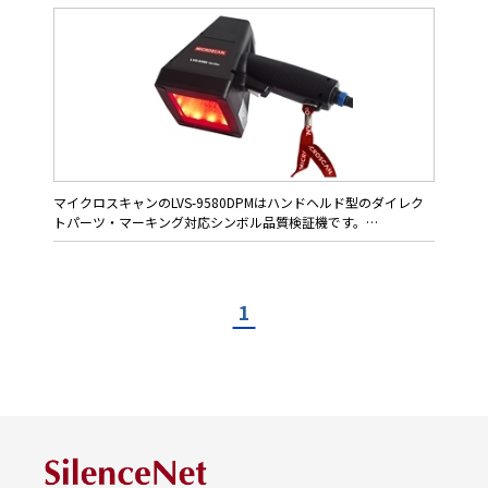
マイクロスキャンのLVS-9580DPMはハンドヘルド型のダイレク
トパーツ・マーキング対応シンボル品質検証機です。
ISO/IEC、ANSI、GS1に基づくオフライン・バーコード検証、そ
してISO / IEC 29158R（AIM DPM）、MIL-STD-130N Change 1に
準拠したDPM検証を行います。
1
LVS-9580DPMは高解像度5.0メガピクセルCMOSカメラを搭載、
普通印刷のバーコードと二次元シンボルを最大視野 76 x
57mm、そしてDPMでは最大視野 44 x 44mmまでサポートしま
す。
特長
◆バーコードのISO/ANSI検証
リニア系1DバーコードをISO/ANSIの9項目パラメータで検査し、