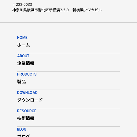
不良個所 の特定と判りやすい検証結果を提供します。
〒222-0033
◆二次元シンボルのISO/ANSI検証
神奈川県横浜市港北区新横浜2-5-9 新横浜フジカビル
各種2Dシンボル品質仕様にて規定された全てのパラメータで検
証を行 い、結果を提供します。
◆分析ツール
不良を特定評価するため数多くの分析ツールを備えています。
不良個所を色分け表示し、問題解決を容易にします。
HOME
◆ソフトウェア
ホーム
LVS-95XXソフトウェアは、GS1 System Symbol Specification
Tableに定め られたDPM要求をサポートします。
ABOUT
◆ソフトウェア ：EAIV
企業情報
有効期限、GTIN、バッチ番号など全てのGS1アプリケーション識
別子に対 し、エンコードされたデータとの整合性を検査します。
◆ユーザー権限オプション
PRODUCTS
操作パスワードは暗号化され、ローカルデータベースに保存しま
製品
す。期限 管理、誤入力パスワードの試行回数もカウントします。
◆動作環境 最新のWindowsで実行可能。
DOWNLOAD
◆視野範囲
ダウンロード
・水平方向 3.0 インチ（76 mm）
・垂直方向 2.25インチ（57.15 mm）
RESOURCE
・DPM検証 1.75インチ（44 mm）x 1.75インチ（44 mm）
技術情報
用途
・金属、樹脂、複合材料、セラミック表面のマーク検証。
BLOG
・ISO/IEC 29158R、MIL-STD-130N Change 1に準拠。
ブログ