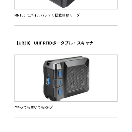
優れた携帯性と、スマートフォンやタブレット端末といったさま
ざまな情報管理端末機器と簡単に接続して運用できる機能性が求
められています。
MR100 モバイルバッテリ搭載RFIDリーダ
SE1-BUB-Cは、1対1のRFタグ処理に最適な読み取り距離なの
MR100は携帯に便利なポケット型のRFIDリーダライタです。
で、周りのRFタグを読んでしまう心配が無く、アパレル店舗での
設置して使用する場合も、店舗や倉庫などの配置変更にも柔軟に
接客時にその場で在庫照会ができるなど運用の幅が広がり、作業
対応して設置場所を選びません。また、裏面に内蔵している強力
性の向上に貢献します。また、RFIDタグの読み取りとバーコード
な磁石を使えば、近くの金属面に取り付けて使用できます。
【UR30】 UHF RFIDポータブル・スキャナ
の読み取りが同じ操作感で行え、バーコードからRFIDタグでの運
用への乗り換えが可能です。
10,000mAhの大容量モバイルバッテリを搭載し、スマートデバ
イスを充電しながらRFIDリーダライタとして使用する事もでき、
特長
バッテリ残量やスマートデバイスとの接続状態は、本体前面のイ
・使いやすい特定小電力RFIDリーダと、当てたらすぐ読むバーコ
ンジケータ表示窓で容易に確認できます。
ード・リーダ
・抜群の携帯性と握りやすいデザイン、長く清潔に使える抗菌仕
特長
様
・ポケット型UHF帯RFIDハンディ・リーダライタながら、700ｍ
・単３形充電式ニッケル水素電池使用で、毎日運用が可能な長時
Wと高出力。
間動作
・普段お使いのスマートデバイスと簡単接続。
・携帯に表示されたバーコード読み取りも可能
（Android/iOS/Windowsに対応）
・通信はBluetoothで、スマートフォンやタブレット端末と親和
・10,000mAhの大容量バッテリを搭載し、スマートデバイスを
“持っても置いてもRFID”
性の高い連携操作が可能
充電しながら使用可能。
・iOS、Windows、AndroidではHIDに対応、Windows、
・本体裏面の強力磁石で、金属面に簡単に取り付け可能。
高性能アンテナを組み込んだ汎用性の高いポータブルRFIDリーダ
AndroidではSPPに対応
・開発環境は、C#, C/C++ (linux), C/C++ (windows), Java,
です。
Python, Swift、などに対応。
アンテナ内蔵の特定小電力モデルで、固定、手持ち、ドローンへ
用途