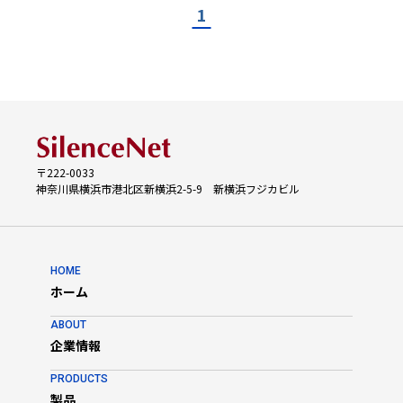
の搭載など、さまざまな利用方法が可能です。
・店舗での接客時の在庫照会
1
用途
・イベント会場でのネームカード管理
・配置変更が多い店舗や倉庫での商品の入出庫や在庫管理
従来のRFIDリーダは、固定型かハンディ型のどちらかに区分され
・店舗や倉庫での入出荷検品
・物流現場での貨物の確認や配送作業
ていました。
・店舗やバックルームでのRFIDタグの確認、発行
・流通業務での在庫確認
UR30はそのような概念を取り払い、生産や流通プロセス、倉庫
・点検・保守業務
管理、リテール、ゲートやドローンへの搭載など、あらゆる利用
シーンに対応できるようにデザインされた先進のモデルです。
コンパクトでありながら、免許不要な特定小電力リーダとしては
内蔵されているアンテナサイズが大型で、タグに対しての長距離
読取性能を備えています。
〒222-0033
神奈川県横浜市港北区新横浜2-5-9 新横浜フジカビル
通信はBluetoothで、PCはもちろんスマートフォンやタブレット
端末と連携して幅広い運用を行うことができます。
特長
・バッテリ駆動のコードレスタイプ
HOME
・特定小電力リーダでありながら、安定した長距離読み取り性能
ホーム
・工場や倉庫、店舗、ドローンへの搭載など使う場所を選ばない
デザイン
ABOUT
・バッテリ容量が大きく省電力設計で、長時間の連続運用が可能
企業情報
・設置性に配慮した固定用ねじ穴を底面に搭載
(※カメラを固定撮影する三脚用の規格ISO 1222 1/4-20UNC
に準拠)
PRODUCTS
・WindowsやAndroidに対応し、様々な機種との親和性の高い連
製品