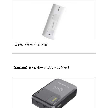
一人1台。“ポケットにRFID”
RFIDタグと１次元バーコードの読み取り機能を備えたポケットに
入る携帯性の高いポータブルRFIDリーダです。
アパレル店舗やバックルームでの利用はもちろん、抗菌仕様なの
【MR100】RFIDポータブル・スキャナ
で医療現場や食品現場でも安心してご使用頂けます。
UHF帯のRFIDは物流現場や倉庫などで、複数タグを離れた距離か
ら高速で一括読み取りを行う用途に広く利用されてきましたが、
HF帯のRFIDと同様に近距離で一個だけのタグを読み取り、個品
の管理を行う用途が拡大しています。
この様な利用拡大に伴い、RFIDリーダにもスタッフ全員がポケッ
トに入れたり、ネックストラップでぶら下げたりして持ち歩ける